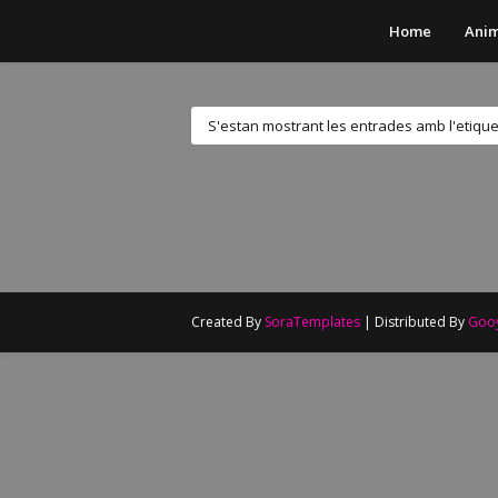
Josep Mestres
Home
Anim
S'estan mostrant les entrades amb l'etiqu
Created By
SoraTemplates
| Distributed By
Goo