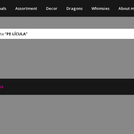
als
Assortment
Decor
Dragons
Whimsies
About 
eta
PE·LÍCULA
No s'ha trobat cap resultat
ya