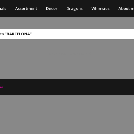
als
Assortment
Decor
Dragons
Whimsies
About 
eta
BARCELONA
No s'ha trobat cap resultat
ya