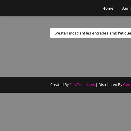
Josep Mestres
Home
Anim
S'estan mostrant les entrades amb l'etiqu
Created By
SoraTemplates
| Distributed By
Goo