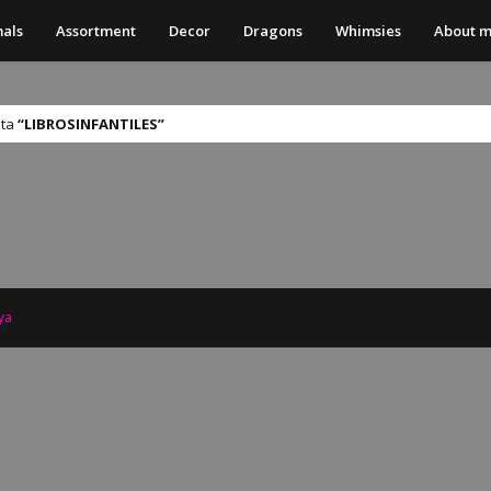
als
Assortment
Decor
Dragons
Whimsies
About 
eta
LIBROSINFANTILES
No s'ha trobat cap resultat
ya