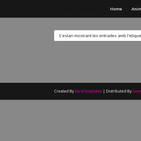
Josep Mestres
Home
Anim
S'estan mostrant les entrades amb l'etiqu
Created By
SoraTemplates
| Distributed By
Goo