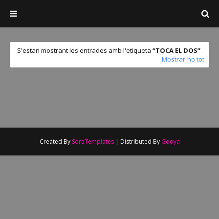
Josep Mestres
S'estan mostrant les entrades amb l'etiqueta
TOCA EL DOS
Mostrar-ho tot
No s'ha trobat cap resultat
Created By
SoraTemplates
| Distributed By
Gooya