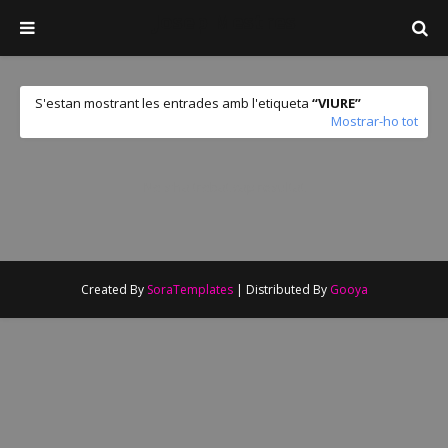
Josep Mestres
S'estan mostrant les entrades amb l'etiqueta
VIURE
Mostrar-ho tot
No s'ha trobat cap resultat
Created By
SoraTemplates
| Distributed By
Gooya