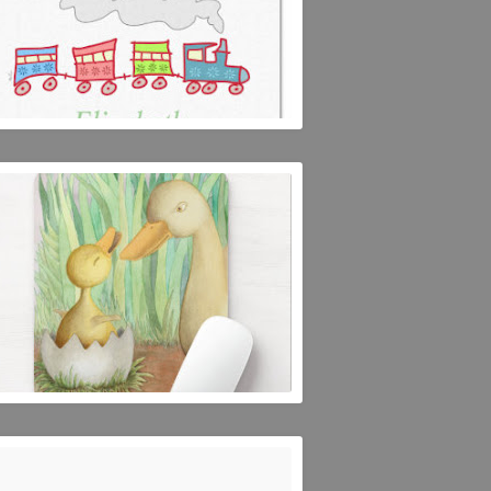
OSEP MESTRES
OSEP MESTRES