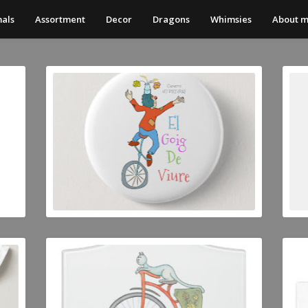
als
Assortment
Decor
Dragons
Whimsies
About 
JOSEP MESTRES
J