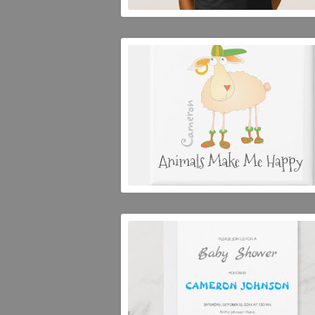
JOSEP MESTRES
JOSEP MESTRES