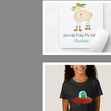
JOSEP MESTRES