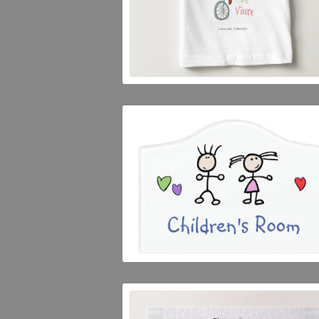
JOSEP MESTRES
JOSEP MESTRES