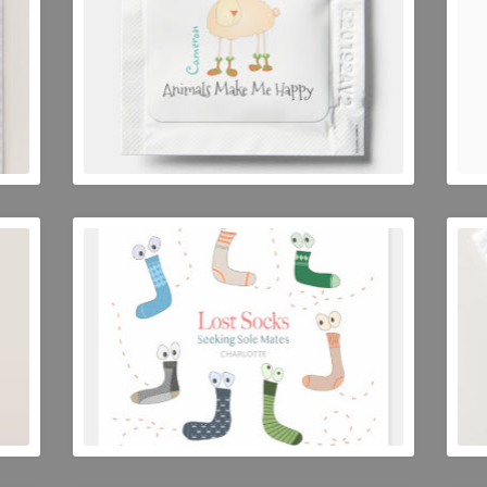
JOSEP MESTRES
J
JOSEP MESTRES
J