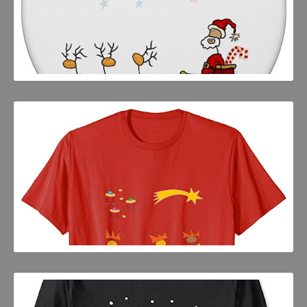
JOSEP MESTRES
JOSEP MESTRES