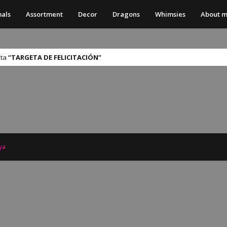
als
Assortment
Decor
Dragons
Whimsies
About 
eta
TARGETA DE FELICITACIÓN
No s'ha trobat cap resultat
ya