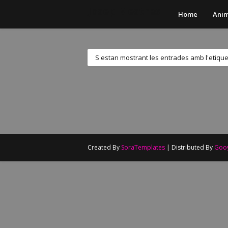
Josep Mestres
Home
Anim
S'estan mostrant les entrades amb l'etiqu
Created By
SoraTemplates
| Distributed By
Goo