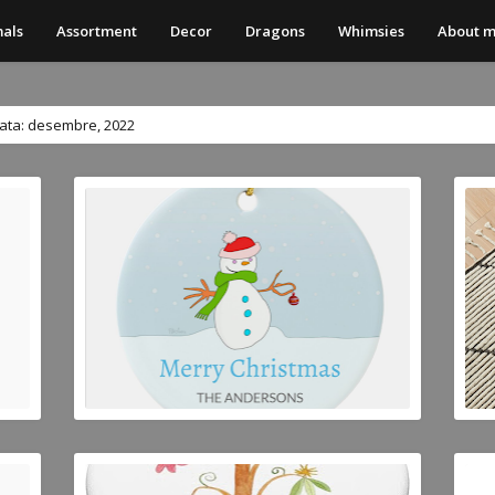
als
Assortment
Decor
Dragons
Whimsies
About 
data: desembre, 2022
JOSEP MESTRES
J