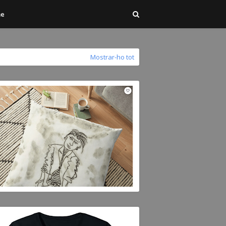
me
Mostrar-ho tot
OSEP MESTRES