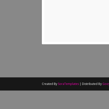
JOSEP MESTRES
Created By
SoraTemplates
| Distributed By
Goo