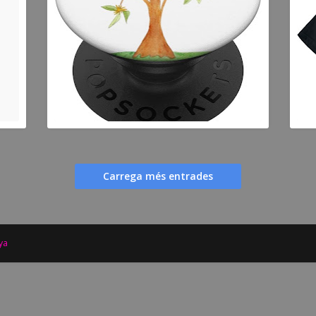
JOSEP MESTRES
J
Carrega més entrades
ya