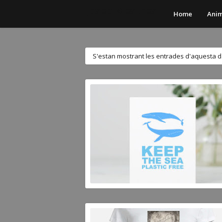
Josep Mestres
Home
Anim
S'estan mostrant les entrades d'aquesta 
JOSEP MESTRES