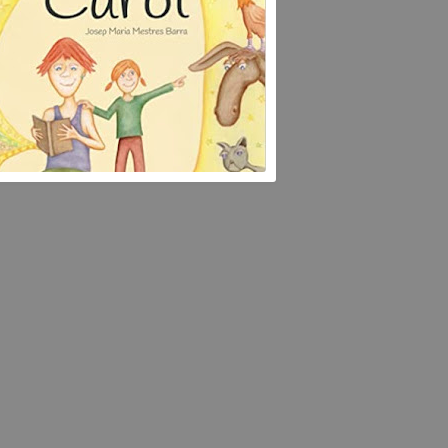
OSEP MESTRES