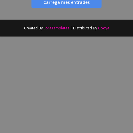
Carrega més entrades
Created By
SoraTemplates
| Distributed By
Gooya