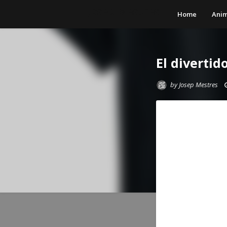
Josep Mestres
Home
Anim
El diverti
by
Josep Mestres