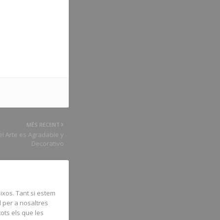
MÉS RECENT
l Arte es Agradable y
Decorativo
ixos. Tant si estem
l per a nosaltres
tots els que les