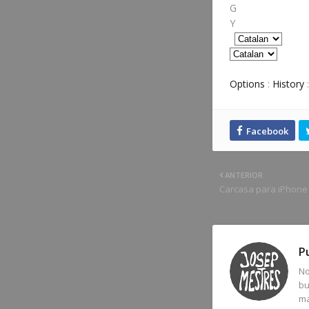
G
Y
Options
:
History
ANTERIOR
Carcasa para iPhone 1
P
No
bu
ma