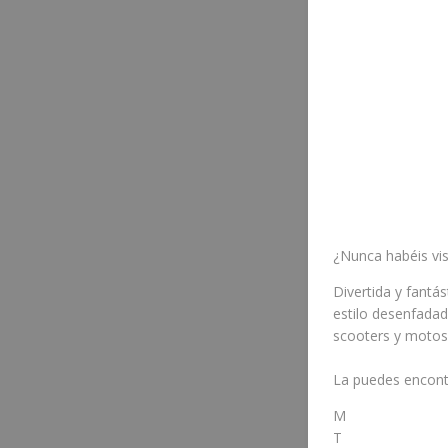
¿Nunca habéis vi
Divertida y fantá
estilo desenfadado
scooters y motos
La puedes encont
M
T