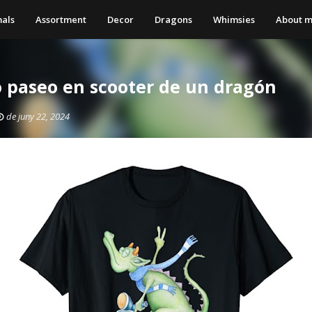
als
Assortment
Decor
Dragons
Whimsies
About 
do paseo en scooter de un dragón
de juny 22, 2024