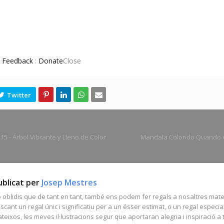
:
Feedback
:
Donate
Close
5 - Árbol Vibrante y Lleno de Color
Mandala Colorido Quando e
ublicat per
Josep Mestres
 oblidis que de tant en tant, també ens podem fer regals a nosaltres mate
scant un regal únic i significatiu per a un ésser estimat, o un regal especia
teixos, les meves il·lustracions segur que aportaran alegria i inspiració a 