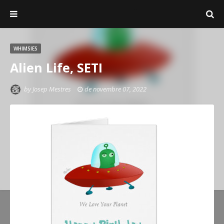
Josep Mestres
WHIMSIES
Alien Life, SETI
by
Josep Mestres
de novembre 07, 2022