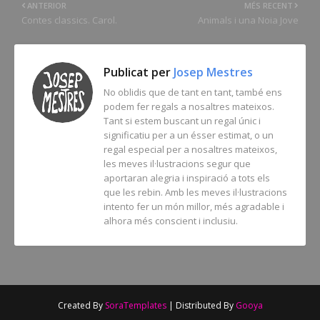
ANTERIOR
MÉS RECENT
Contes classics. Carol.
Animals i una Noia Jove
Publicat per
Josep Mestres
No oblidis que de tant en tant, també ens
podem fer regals a nosaltres mateixos.
Tant si estem buscant un regal únic i
significatiu per a un ésser estimat, o un
regal especial per a nosaltres mateixos,
les meves il·lustracions segur que
aportaran alegria i inspiració a tots els
que les rebin. Amb les meves il·lustracions
intento fer un món millor, més agradable i
alhora més conscient i inclusiu.
Created By
SoraTemplates
| Distributed By
Gooya