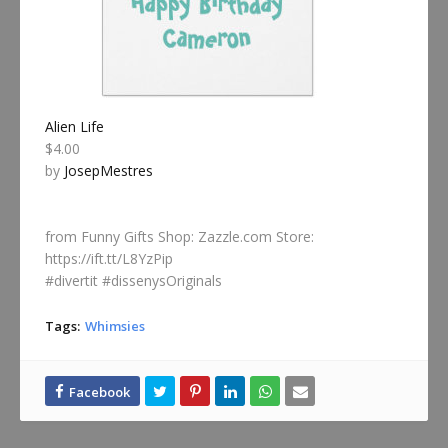
Alien Life
$4.00
by
JosepMestres
from Funny Gifts Shop: Zazzle.com Store:
https://ift.tt/L8YzPip
#divertit #dissenysOriginals
Tags:
Whimsies