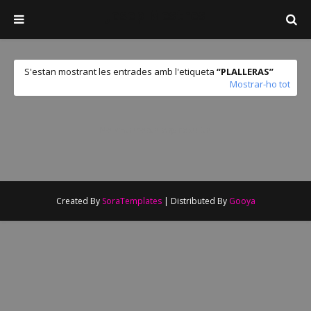
Josep Mestres
S'estan mostrant les entrades amb l'etiqueta
PLALLERAS
Mostrar-ho tot
No s'ha trobat cap resultat
Created By
SoraTemplates
| Distributed By
Gooya