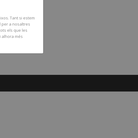
ixos. Tant si estem
l per a nosaltres
tots els que les
 i alhora més