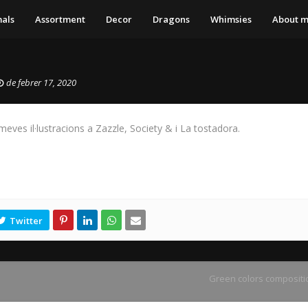
als
Assortment
Decor
Dragons
Whimsies
About 
de febrer 17, 2020
eves il·lustracions a Zazzle, Society & i La tostadora.
Green colors compositi