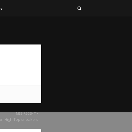
me
MÉS RECENT
on High-Top sneakers