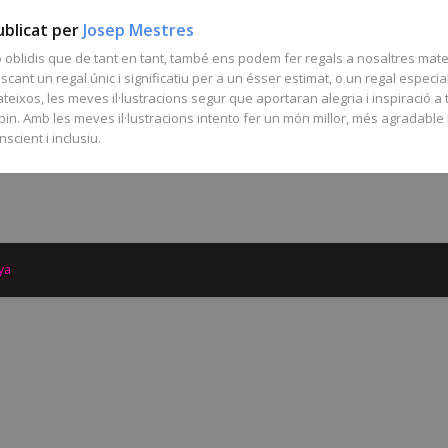
ublicat per
Josep Mestres
 oblidis que de tant en tant, també ens podem fer regals a nosaltres mate
scant un regal únic i significatiu per a un ésser estimat, o un regal especia
teixos, les meves il·lustracions segur que aportaran alegria i inspiració a 
bin. Amb les meves il·lustracions intento fer un món millor, més agradable
nscient i inclusiu.
ya