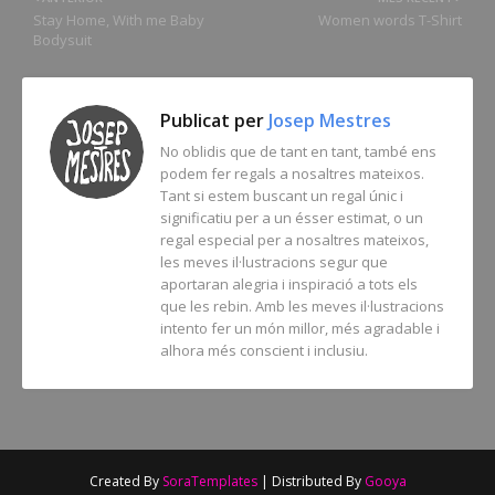
Stay Home, With me Baby
Women words T-Shirt
Bodysuit
Publicat per
Josep Mestres
No oblidis que de tant en tant, també ens
podem fer regals a nosaltres mateixos.
Tant si estem buscant un regal únic i
significatiu per a un ésser estimat, o un
regal especial per a nosaltres mateixos,
les meves il·lustracions segur que
aportaran alegria i inspiració a tots els
que les rebin. Amb les meves il·lustracions
intento fer un món millor, més agradable i
alhora més conscient i inclusiu.
Created By
SoraTemplates
| Distributed By
Gooya