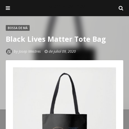
Josep Mestres
BOSSA DE MÀ
Black Lives Matter Tote Bag
by
Josep Mestres
de juliol 09, 2020