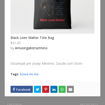
Black Lives Matter Tote Bag
$21.25
by
Amusingabstractness
Dissenyat per Josep Mestres: Zazzle.com Store
Tags:
bossa de mà
ANTERIOR
MÉS RECENT