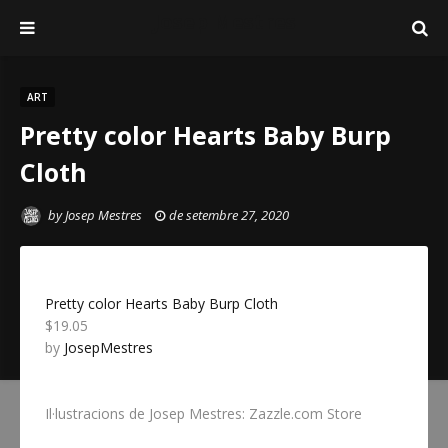
Josep Mestres
ART
Pretty color Hearts Baby Burp
Cloth
by
Josep Mestres
de setembre 27, 2020
Pretty color Hearts Baby Burp Cloth
$19.05
by
JosepMestres
Il·lustracions de Josep Mestres: Zazzle.com Store