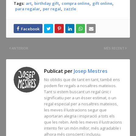
Tags:
art
birthday gift
compra online
gift online
para regalar
per regal
zazzle
ANTERIOR
MÉS RECENT
Publicat per
Josep Mestres
No oblidis que de tant en tant, també ens
podem fer regals a nosaltres mateixos.
Tant si estem buscant un regal únic i
significatiu per a un ésser estimat, o un
regal especial per a nosaltres mateixos,
les meves il·lustracions segur que
aportaran alegria i inspiració a tots els
que les rebin. Amb les meves il·lustracions
intento fer un món millor, més agradable i
alhora més conscient i inclusiu.