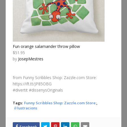
Fun orange salamander throw pillow
$51.95
by
JosepMestres
from Funny Scribbles Shop: Zazzle.com Store:
https://ift.tt/JP85OBG
#divertit #dissenysOriginals
Tags:
Funny Scribbles Shop: Zazzle.com Store:
il·lustracions