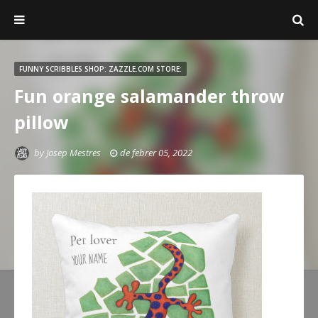
Josep Mestres
FUNNY SCRIBBLES SHOP: ZAZZLE.COM STORE:
Fun orange salamander throw
pillow
by
Josep Mestres
de febrer 05, 2022