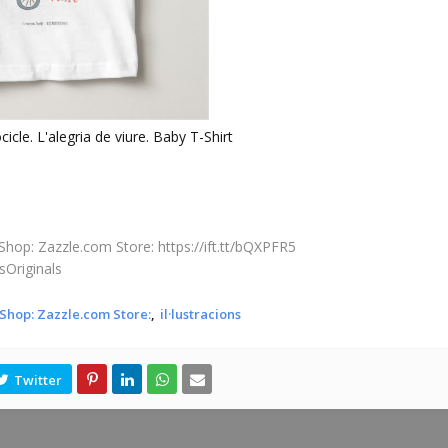
cle. L'alegria de viure. Baby T-Shirt
Shop: Zazzle.com Store: https://ift.tt/bQXPFR5
sOriginals
 Shop: Zazzle.com Store:
il·lustracions