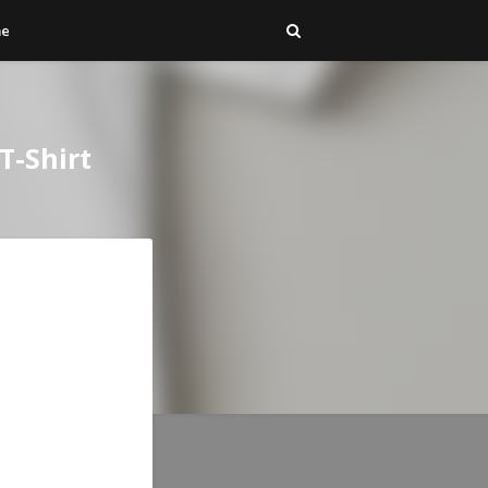
me
T-Shirt