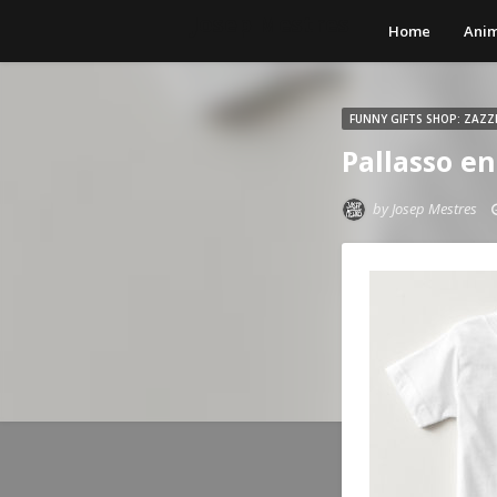
Josep Mestres
Home
Anim
FUNNY GIFTS SHOP: ZAZZ
Pallasso en
by
Josep Mestres