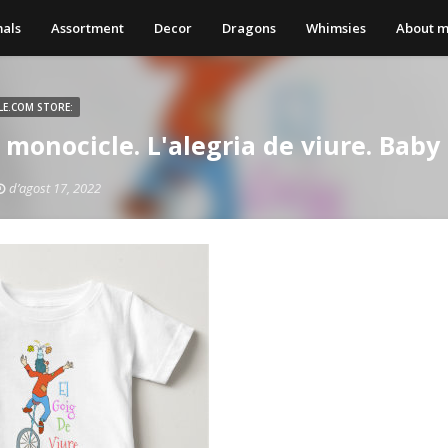
als
Assortment
Decor
Dragons
Whimsies
About 
LE.COM STORE:
 monocicle. L'alegria de viure. Baby 
d’agost 17, 2022