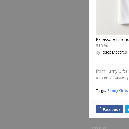
Pallasso en monoci
$15.90
by
JosepMestres
from Funny Gifts 
#divertit #disseny
Tags:
Funny Gifts
ANTERIOR