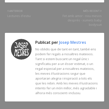
ANTERIOR
MÉS RECENT
Lectures d'estiu
Fet amb amor - nou mesos
després - xumets baby
bodysuit
Publicat per
Josep Mestres
No oblidis que de tant en tant, també ens
podem fer regals a nosaltres mateixos.
Tant si estem buscant un regal únic i
significatiu per a un ésser estimat, o un
regal especial per a nosaltres mateixos,
les meves il·lustracions segur que
aportaran alegria i inspiració a tots els
que les rebin. Amb les meves il·lustracions
intento fer un món millor, més agradable i
alhora més conscient i inclusiu.