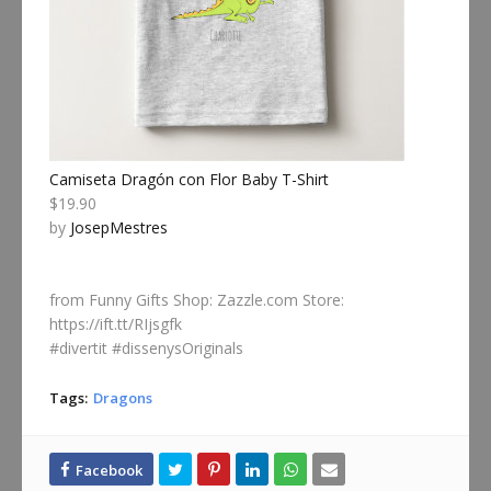
Camiseta Dragón con Flor Baby T-Shirt
$19.90
by
JosepMestres
from Funny Gifts Shop: Zazzle.com Store:
https://ift.tt/RIjsgfk
#divertit #dissenysOriginals
Tags:
Dragons