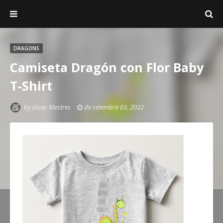
Josep Mestres
DRAGONS
Camiseta Dragón con Flor Baby
T-Shirt
by
Josep Mestres
de setembre 03, 2022