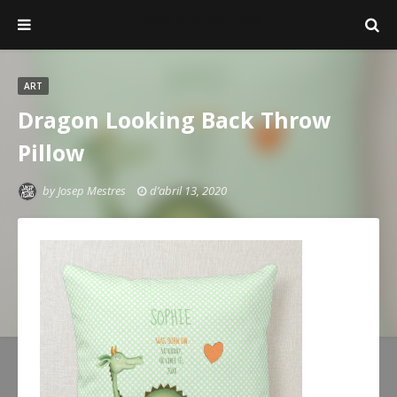
Josep Mestres
ART
Dragon Looking Back Throw
Pillow
by
Josep Mestres
d’abril 13, 2020