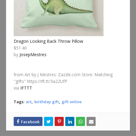
Dragon Looking Back Throw Pillow
$51.40
by
JosepMestres
from Art by J Mestres: Zazzle.com Store: Matching
"gifts" https://ift.tt/3a22UfP
via
IFTTT
Tags:
art
birthday gift
gift online