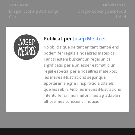
ANTERIOR
MÉS RECENT
Dragon Looking Back Large
Dragon Looking Back Food
Clock
Label
Publicat per
Josep Mestres
No oblidis que de tant en tant, també ens
podem fer regals a nosaltres mateixos.
Tant si estem buscant un regal únic i
significatiu per a un ésser estimat, o un
regal especial per a nosaltres mateixos,
les meves il·lustracions segur que
aportaran alegria i inspiració a tots els
que les rebin. Amb les meves il·lustracions
intento fer un món millor, més agradable i
alhora més conscient i inclusiu.