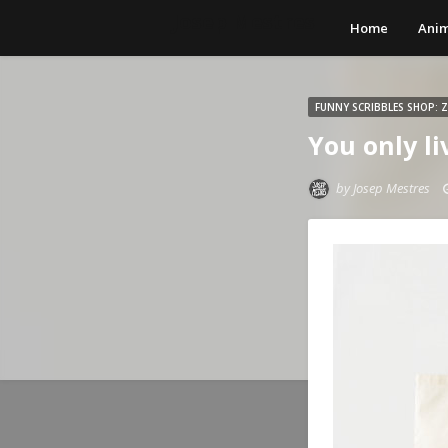
Josep Mestres
Home
Anim
FUNNY SCRIBBLES SHOP: 
You only li
by
Josep Mestres