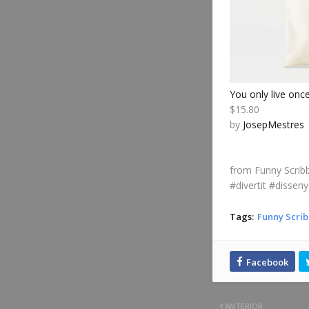
You only live onc
$15.80
by
JosepMestres
from Funny Scribb
#divertit #disseny
Tags:
Funny Scrib
ANTERIOR