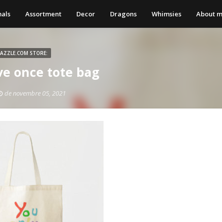
als
Assortment
Decor
Dragons
Whimsies
About 
ZAZZLE.COM STORE:
ve once tote bag
de novembre 05, 2021