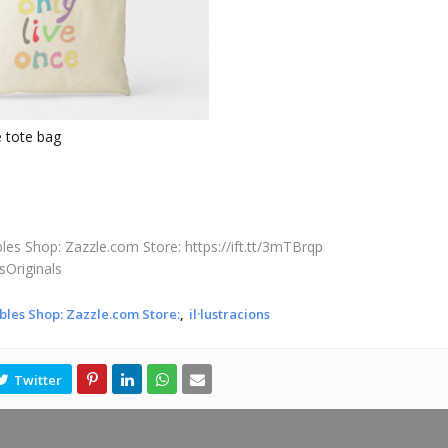
e tote bag
les Shop: Zazzle.com Store: https://ift.tt/3mTBrqp
sOriginals
bles Shop: Zazzle.com Store:
il·lustracions