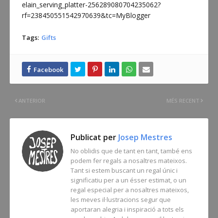
elain_serving_platter-256289080704235062?
rf=238450551542970639&tc=MyBlogger
Tags:
Gifts
ANTERIOR
MÉS RECENT
Publicat per
Josep Mestres
No oblidis que de tant en tant, també ens
podem fer regals a nosaltres mateixos.
Tant si estem buscant un regal únic i
significatiu per a un ésser estimat, o un
regal especial per a nosaltres mateixos,
les meves il·lustracions segur que
aportaran alegria i inspiració a tots els