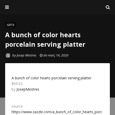
Josep Mestres
GIFTS
A bunch of color hearts
porcelain serving platter
by
Josep Mestres
de març 14, 2020
A bunch of color hearts porcelain serving platter
$69.02
by
JosepMestres
source
https://www.zazzle.com/a_bunch_of_color_hearts_porc