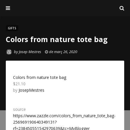
Josep Mestres
GIFTS
Colors from nature tote bag
by
Josep Mestres
de març 26, 2020
Colors from nature tote bag
$21.10
by
JosepMestres
source
https://www.zazzle.com/colors_from_nature_tote_bag-
256969190640349131?
rf=238450551542970639&tc=MyBlogger