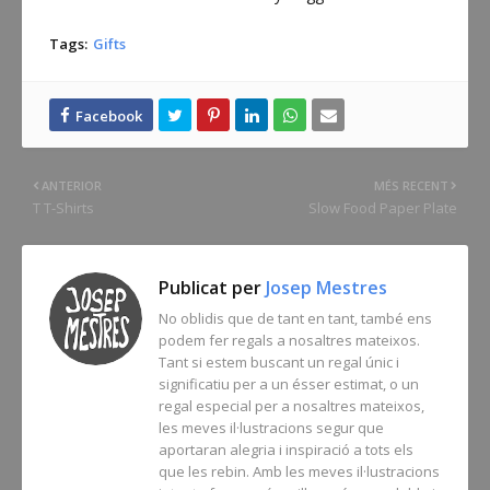
Tags:
Gifts
ANTERIOR
MÉS RECENT
T T-Shirts
Slow Food Paper Plate
Publicat per
Josep Mestres
No oblidis que de tant en tant, també ens
podem fer regals a nosaltres mateixos.
Tant si estem buscant un regal únic i
significatiu per a un ésser estimat, o un
regal especial per a nosaltres mateixos,
les meves il·lustracions segur que
aportaran alegria i inspiració a tots els
que les rebin. Amb les meves il·lustracions