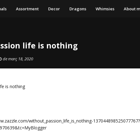
als
Assortment
Decor
Dragons
Whimsies
About 
sion life is nothing
de març 18, 2020
fe is nothing
ww.zazzle.com/without_passion_life_is_nothing-137044898525077767?
2970639&tc=MyBlogger