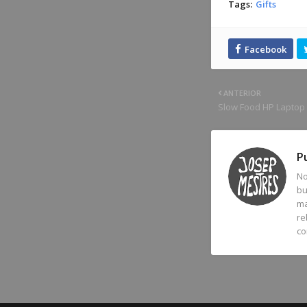
Tags:
Gifts
ANTERIOR
Slow Food HP Laptop 
P
No
bu
ma
re
co