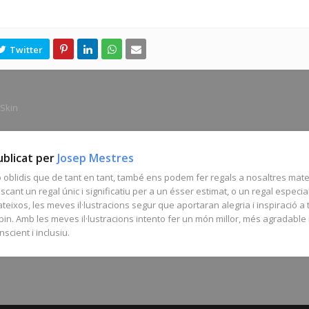
Skin
ublicat per
Josep Mestres
 oblidis que de tant en tant, també ens podem fer regals a nosaltres mate
scant un regal únic i significatiu per a un ésser estimat, o un regal especia
teixos, les meves il·lustracions segur que aportaran alegria i inspiració a 
bin. Amb les meves il·lustracions intento fer un món millor, més agradable
nscient i inclusiu.