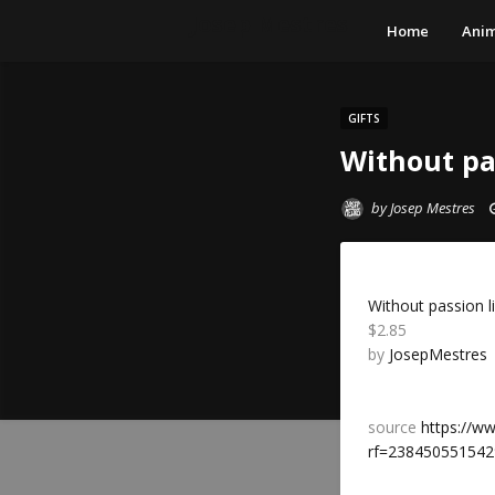
Josep Mestres
Home
Anim
GIFTS
Without pas
by
Josep Mestres
Without passion li
$2.85
by
JosepMestres
source
https://w
rf=23845055154