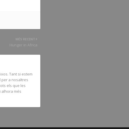
MÉS RECENT
Hunger in Africa
ixos. Tant si estem
l per a nosaltres
tots els que les
 i alhora més